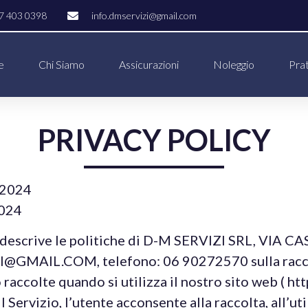
7 403 0398
info.dmservizi@gmail.com
e
Chi Siamo
Assicurazioni
Noleggio
Pra
PRIVACY POLICY
____________
-2024
2024
cy descrive le politiche di D-M SERVIZI SRL, VIA
@GMAIL.COM, telefono: 06 90272570 sulla raccolta
accolte quando si utilizza il nostro sito web ( http
 Servizio, l’utente acconsente alla raccolta, all’ut