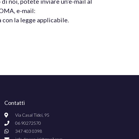
i noi, potete inviare un’e-mail al
ROMA, e-mail:
on la legge applicabile.
Contatti
Via Casal Tidei, 95
06 90272570​
347 403 0398